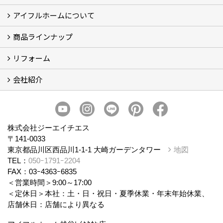
アイフルホームについて
ブログ
現場レポート
商品ラインナップ
アイフルホームについて (5)
リフォーム
商品ラインナップ
会社紹介
まるごと断熱リフォーム
イベント情報
施工事例
会社概要
スタッフ紹介
個人情報保護方針
株式会社ジーエイチエス
〒141-0033
東京都品川区西品川1-1-1 大崎ガーデンタワー
地図
TEL：
050ｰ1791ｰ2204
FAX：03ｰ4363ｰ6835
＜営業時間＞9:00～17:00
＜定休日＞本社：土・日・祝日・夏季休業・年末年始休業、
店舗休日：店舗により異なる