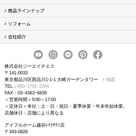
商品ラインナップ
アイフルホームについて (5)
リフォーム
商品ラインナップ
会社紹介
まるごと断熱リフォーム
イベント情報
施工事例
会社概要
スタッフ紹介
個人情報保護方針
株式会社ジーエイチエス
〒141-0033
東京都品川区西品川1-1-1 大崎ガーデンタワー
地図
TEL：
050ｰ1791ｰ2204
FAX：03ｰ4363ｰ6835
＜営業時間＞9:00～17:00
＜定休日＞本社：土・日・祝日・夏季休業・年末年始休業、
店舗休日：店舗により異なる
アイフルホーム越谷ﾚｲｸﾀｳﾝ店
〒343-0828