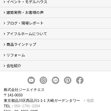
イベント・モデルハウス
建築実例・お客様の声
イベント
モデルハウス見学
ブログ・現場レポート
建築実例
お客様の声
アイフルホームについて
ブログ
現場レポート
商品ラインナップ
アイフルホームについて (5)
リフォーム
商品ラインナップ
会社紹介
まるごと断熱リフォーム
イベント情報
施工事例
会社概要
スタッフ紹介
個人情報保護方針
株式会社ジーエイチエス
〒141-0033
東京都品川区西品川1-1-1 大崎ガーデンタワー
地図
TEL：
050ｰ1791ｰ2204