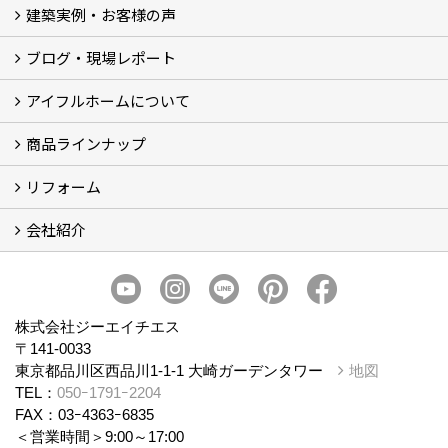
建築実例・お客様の声
イベント
モデルハウス見学
ブログ・現場レポート
建築実例
お客様の声
アイフルホームについて
ブログ
現場レポート
商品ラインナップ
アイフルホームについて (5)
リフォーム
商品ラインナップ
会社紹介
まるごと断熱リフォーム
イベント情報
施工事例
会社概要
スタッフ紹介
個人情報保護方針
株式会社ジーエイチエス
〒141-0033
東京都品川区西品川1-1-1 大崎ガーデンタワー
地図
TEL：
050ｰ1791ｰ2204
FAX：03ｰ4363ｰ6835
＜営業時間＞9:00～17:00