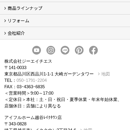
商品ラインナップ
アイフルホームについて (5)
リフォーム
商品ラインナップ
会社紹介
まるごと断熱リフォーム
イベント情報
施工事例
会社概要
スタッフ紹介
個人情報保護方針
株式会社ジーエイチエス
〒141-0033
東京都品川区西品川1-1-1 大崎ガーデンタワー
地図
TEL：
050ｰ1791ｰ2204
FAX：03ｰ4363ｰ6835
＜営業時間＞9:00～17:00
＜定休日＞本社：土・日・祝日・夏季休業・年末年始休業、
店舗休日：店舗により異なる
アイフルホーム越谷ﾚｲｸﾀｳﾝ店
〒343-0828