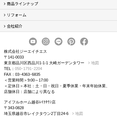
商品ラインナップ
アイフルホームについて (5)
リフォーム
商品ラインナップ
会社紹介
まるごと断熱リフォーム
イベント情報
施工事例
会社概要
スタッフ紹介
個人情報保護方針
株式会社ジーエイチエス
〒141-0033
東京都品川区西品川1-1-1 大崎ガーデンタワー
地図
TEL：
050ｰ1791ｰ2204
FAX：03ｰ4363ｰ6835
＜営業時間＞9:00～17:00
＜定休日＞本社：土・日・祝日・夏季休業・年末年始休業、
店舗休日：店舗により異なる
アイフルホーム越谷ﾚｲｸﾀｳﾝ店
〒343-0828
埼玉県越谷市レイクタウン2丁目24-6
地図