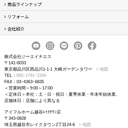
商品ラインナップ
アイフルホームについて (5)
リフォーム
商品ラインナップ
会社紹介
まるごと断熱リフォーム
イベント情報
施工事例
会社概要
スタッフ紹介
個人情報保護方針
株式会社ジーエイチエス
〒141-0033
東京都品川区西品川1-1-1 大崎ガーデンタワー
地図
TEL：
050ｰ1791ｰ2204
FAX：03ｰ4363ｰ6835
＜営業時間＞9:00～17:00
＜定休日＞本社：土・日・祝日・夏季休業・年末年始休業、
店舗休日：店舗により異なる
アイフルホーム越谷ﾚｲｸﾀｳﾝ店
〒343-0828
埼玉県越谷市レイクタウン2丁目24-6
地図