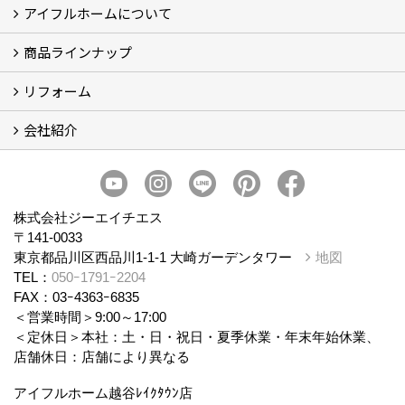
アイフルホームについて
ブログ
現場レポート
商品ラインナップ
アイフルホームについて (5)
リフォーム
商品ラインナップ
会社紹介
まるごと断熱リフォーム
イベント情報
施工事例
会社概要
スタッフ紹介
個人情報保護方針
株式会社ジーエイチエス
〒141-0033
東京都品川区西品川1-1-1 大崎ガーデンタワー
地図
TEL：
050ｰ1791ｰ2204
FAX：03ｰ4363ｰ6835
＜営業時間＞9:00～17:00
＜定休日＞本社：土・日・祝日・夏季休業・年末年始休業、
店舗休日：店舗により異なる
アイフルホーム越谷ﾚｲｸﾀｳﾝ店