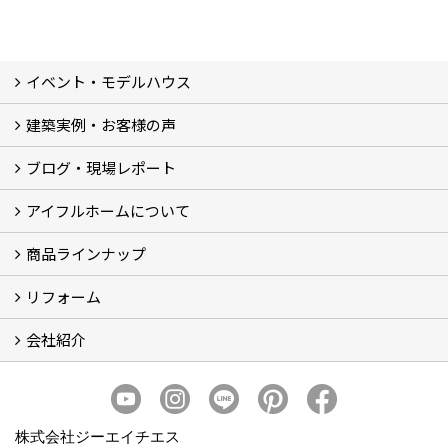
イベント・モデルハウス
建築実例・お客様の声
イベント
モデルハウス見学
ブログ・現場レポート
建築実例
お客様の声
アイフルホームについて
ブログ
現場レポート
商品ラインナップ
アイフルホームについて (5)
リフォーム
商品ラインナップ
会社紹介
まるごと断熱リフォーム
イベント情報
施工事例
会社概要
スタッフ紹介
個人情報保護方針
株式会社ジーエイチエス