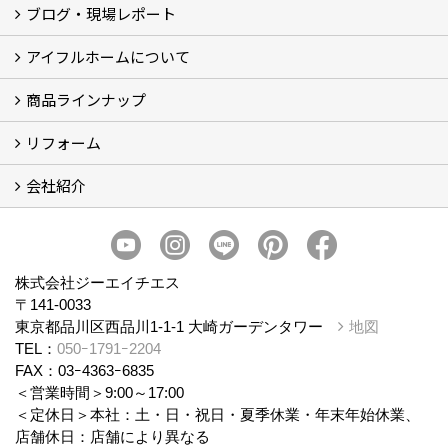
ブログ・現場レポート
建築実例
お客様の声
アイフルホームについて
ブログ
現場レポート
商品ラインナップ
アイフルホームについて (5)
リフォーム
商品ラインナップ
会社紹介
まるごと断熱リフォーム
イベント情報
施工事例
会社概要
スタッフ紹介
個人情報保護方針
株式会社ジーエイチエス
〒141-0033
東京都品川区西品川1-1-1 大崎ガーデンタワー
地図
TEL：
050ｰ1791ｰ2204
FAX：03ｰ4363ｰ6835
＜営業時間＞9:00～17:00
＜定休日＞本社：土・日・祝日・夏季休業・年末年始休業、
店舗休日：店舗により異なる