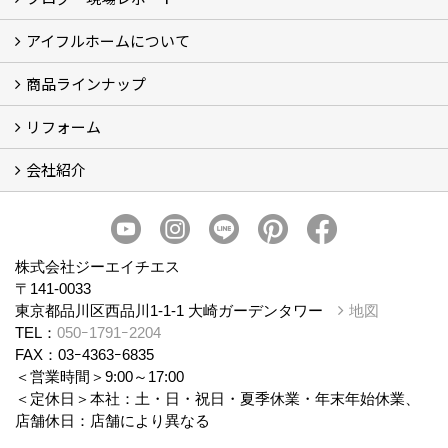
アイフルホームについて
ブログ
現場レポート
商品ラインナップ
アイフルホームについて (5)
リフォーム
商品ラインナップ
会社紹介
まるごと断熱リフォーム
イベント情報
施工事例
会社概要
スタッフ紹介
個人情報保護方針
株式会社ジーエイチエス
〒141-0033
東京都品川区西品川1-1-1 大崎ガーデンタワー
地図
TEL：
050ｰ1791ｰ2204
FAX：03ｰ4363ｰ6835
＜営業時間＞9:00～17:00
＜定休日＞本社：土・日・祝日・夏季休業・年末年始休業、
店舗休日：店舗により異なる