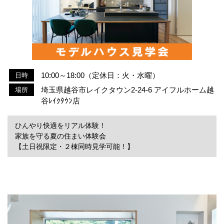
10:00～18:00（定休日：火・水曜）
日時
埼玉県越谷市レイクタウン2-24-6 アイフルホーム越
場所
谷ﾚｲｸﾀｳﾝ店
ひんやり快適をリアル体験！
家族を守る夏の住まい体験会
【土日祝限定・２棟同時見学可能！】