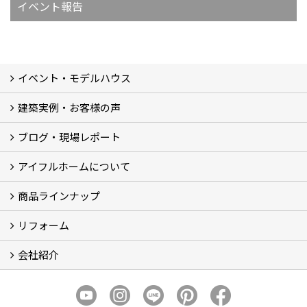
イベント報告
イベント・モデルハウス
建築実例・お客様の声
イベント
モデルハウス見学
ブログ・現場レポート
建築実例
お客様の声
アイフルホームについて
ブログ
現場レポート
商品ラインナップ
アイフルホームについて (5)
リフォーム
商品ラインナップ
会社紹介
まるごと断熱リフォーム
イベント情報
施工事例
会社概要
スタッフ紹介
個人情報保護方針