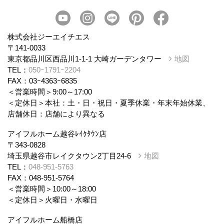
会社概要
スタッフ紹介
個人情報保護方針
株式会社ジーエイチエス
〒141-0033
東京都品川区西品川1-1-1 大崎ガーデンタワー
地図
TEL：
050ｰ1791ｰ2204
FAX：03ｰ4363ｰ6835
＜営業時間＞9:00～17:00
＜定休日＞本社：土・日・祝日・夏季休業・年末年始休業、
店舗休日：店舗により異なる
アイフルホーム越谷ﾚｲｸﾀｳﾝ店
〒343-0828
埼玉県越谷市レイクタウン2丁目24-6
地図
TEL：
048-951-5763
FAX：048-951-5764
＜営業時間＞10:00～18:00
＜定休日＞火曜日・水曜日
アイフルホーム船橋店