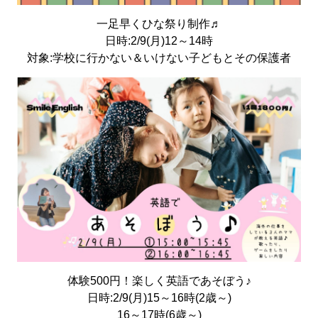
一足早くひな祭り制作♬
日時:2/9(月)12～14時
対象:学校に行かない＆いけない子どもとその保護者
体験500円！楽しく英語であそぼう♪
日時:2/9(月)15～16時(2歳～)
16～17時(6歳～)