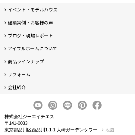
イベント・モデルハウス
建築実例・お客様の声
イベント
モデルハウス見学
ブログ・現場レポート
建築実例
お客様の声
アイフルホームについて
ブログ
現場レポート
商品ラインナップ
アイフルホームについて (5)
リフォーム
商品ラインナップ
会社紹介
まるごと断熱リフォーム
イベント情報
施工事例
会社概要
スタッフ紹介
個人情報保護方針
株式会社ジーエイチエス
〒141-0033
東京都品川区西品川1-1-1 大崎ガーデンタワー
地図