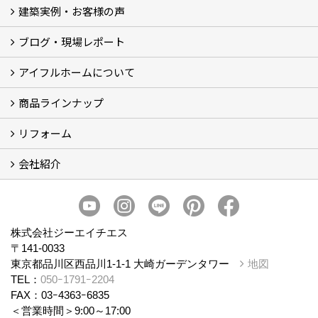
建築実例・お客様の声
イベント
モデルハウス見学
ブログ・現場レポート
建築実例
お客様の声
アイフルホームについて
ブログ
現場レポート
商品ラインナップ
アイフルホームについて (5)
リフォーム
商品ラインナップ
会社紹介
まるごと断熱リフォーム
イベント情報
施工事例
会社概要
スタッフ紹介
個人情報保護方針
株式会社ジーエイチエス
〒141-0033
東京都品川区西品川1-1-1 大崎ガーデンタワー
地図
TEL：
050ｰ1791ｰ2204
FAX：03ｰ4363ｰ6835
＜営業時間＞9:00～17:00