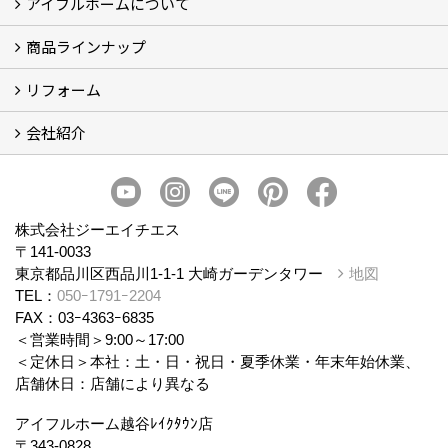
アイフルホームについて
ブログ
現場レポート
商品ラインナップ
アイフルホームについて (5)
リフォーム
商品ラインナップ
会社紹介
まるごと断熱リフォーム
イベント情報
施工事例
会社概要
スタッフ紹介
個人情報保護方針
株式会社ジーエイチエス
〒141-0033
東京都品川区西品川1-1-1 大崎ガーデンタワー
地図
TEL：
050ｰ1791ｰ2204
FAX：03ｰ4363ｰ6835
＜営業時間＞9:00～17:00
＜定休日＞本社：土・日・祝日・夏季休業・年末年始休業、
店舗休日：店舗により異なる
アイフルホーム越谷ﾚｲｸﾀｳﾝ店
〒343-0828