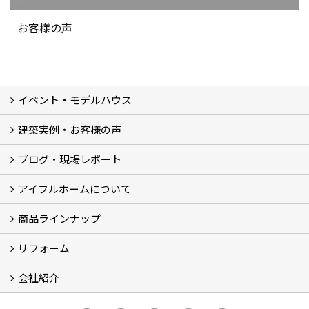
お客様の声
イベント・モデルハウス
建築実例・お客様の声
イベント
モデルハウス見学
ブログ・現場レポート
建築実例
お客様の声
アイフルホームについて
ブログ
現場レポート
商品ラインナップ
アイフルホームについて (5)
リフォーム
商品ラインナップ
会社紹介
まるごと断熱リフォーム
イベント情報
施工事例
会社概要
スタッフ紹介
個人情報保護方針