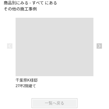
商品別にみる - すべて にある
その他の施工事例
千葉県K様邸
埼玉県T
27坪2階建て
27坪平
一覧へ戻る