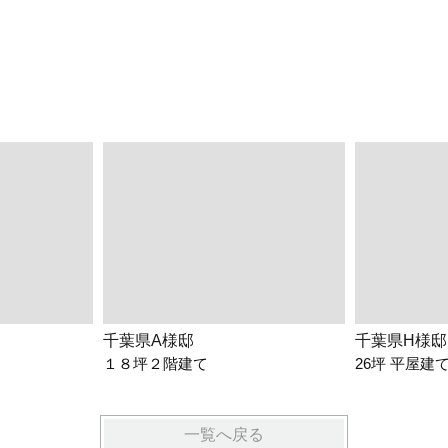
千葉県A様邸
千葉県H様邸
１８坪２階建て
26坪 平屋建
一覧へ戻る