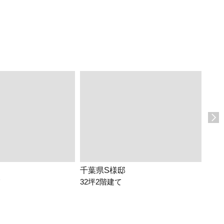
千葉県S様邸
埼玉
て
32坪2階建て
26