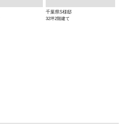
千葉県S様邸
埼玉
て
32坪2階建て
26