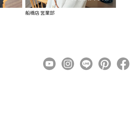
船橋店 営業部
越谷ﾚｲｸﾀ