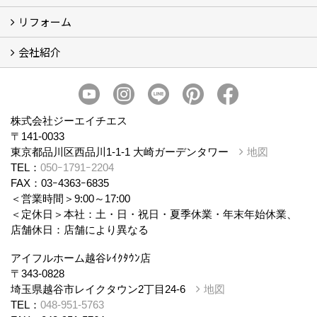
リフォーム
商品ラインナップ
会社紹介
まるごと断熱リフォーム
イベント情報
施工事例
会社概要
スタッフ紹介
個人情報保護方針
株式会社ジーエイチエス
〒141-0033
東京都品川区西品川1-1-1 大崎ガーデンタワー
地図
TEL：
050ｰ1791ｰ2204
FAX：03ｰ4363ｰ6835
＜営業時間＞9:00～17:00
＜定休日＞本社：土・日・祝日・夏季休業・年末年始休業、
店舗休日：店舗により異なる
アイフルホーム越谷ﾚｲｸﾀｳﾝ店
〒343-0828
埼玉県越谷市レイクタウン2丁目24-6
地図
TEL：
048-951-5763