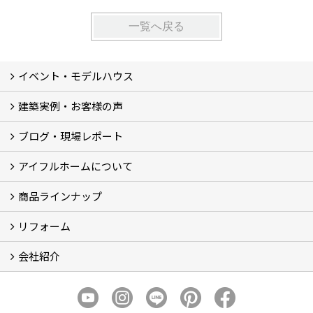
一覧へ戻る
イベント・モデルハウス
建築実例・お客様の声
イベント
モデルハウス見学
ブログ・現場レポート
建築実例
お客様の声
アイフルホームについて
ブログ
現場レポート
商品ラインナップ
アイフルホームについて (5)
リフォーム
商品ラインナップ
会社紹介
まるごと断熱リフォーム
イベント情報
施工事例
会社概要
スタッフ紹介
個人情報保護方針