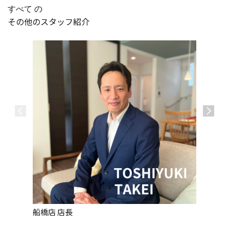
すべて の
その他のスタッフ紹介
船橋店 店長
船橋店 