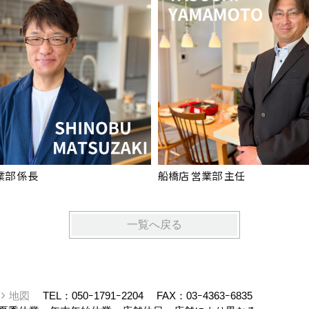
業部 係長
船橋店 営業部 主任
一覧へ戻る
ー
地図
TEL：
050ｰ1791ｰ2204
FAX：03ｰ4363ｰ6835