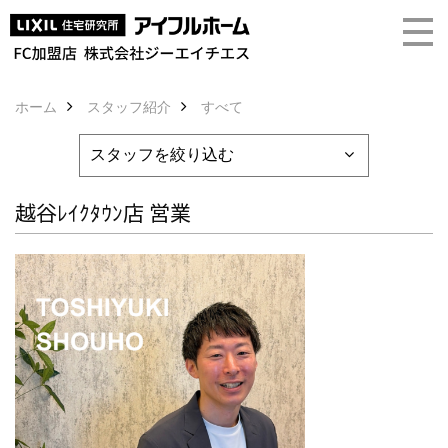
ホーム
スタッフ紹介
すべて
越谷ﾚｲｸﾀｳﾝ店 営業