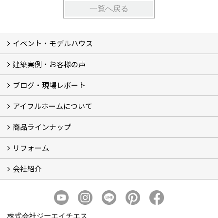
一覧へ戻る
イベント・モデルハウス
建築実例・お客様の声
イベント
モデルハウス見学
ブログ・現場レポート
建築実例
お客様の声
アイフルホームについて
ブログ
現場レポート
商品ラインナップ
アイフルホームについて (5)
リフォーム
商品ラインナップ
会社紹介
まるごと断熱リフォーム
イベント情報
施工事例
会社概要
スタッフ紹介
個人情報保護方針
株式会社ジーエイチエス