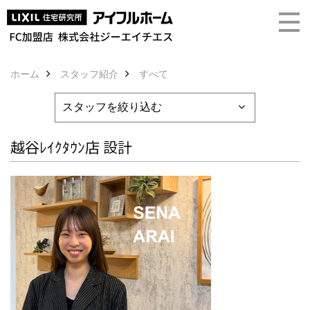
ホーム
スタッフ紹介
すべて
越谷ﾚｲｸﾀｳﾝ店 設計