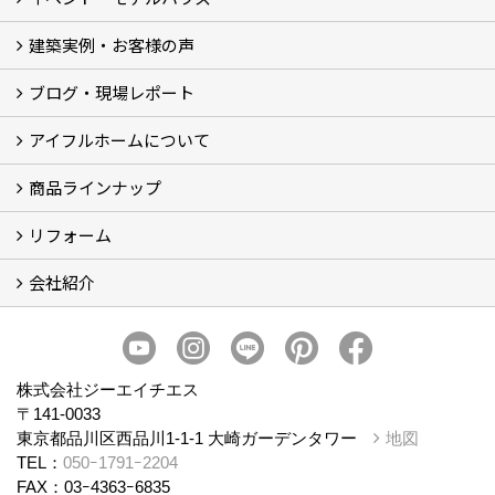
建築実例・お客様の声
イベント
モデルハウス見学
ブログ・現場レポート
建築実例
お客様の声
アイフルホームについて
ブログ
現場レポート
商品ラインナップ
アイフルホームについて (5)
リフォーム
商品ラインナップ
会社紹介
まるごと断熱リフォーム
イベント情報
施工事例
会社概要
スタッフ紹介
個人情報保護方針
株式会社ジーエイチエス
〒141-0033
東京都品川区西品川1-1-1 大崎ガーデンタワー
地図
TEL：
050ｰ1791ｰ2204
FAX：03ｰ4363ｰ6835