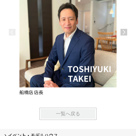
船橋店 店長
船橋店 
一覧へ戻る
イベント・モデルハウス