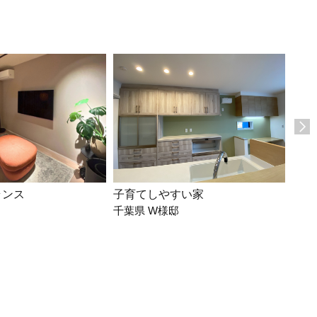
ランス
子育てしやすい家
キッ
千葉県 W様邸
た。
千葉