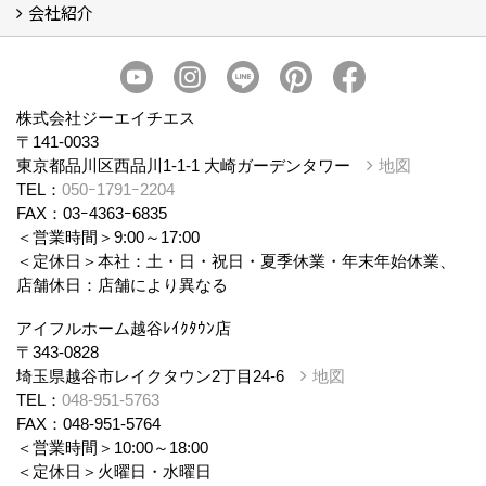
会社紹介
まるごと断熱リフォーム
イベント情報
施工事例
会社概要
スタッフ紹介
個人情報保護方針
株式会社ジーエイチエス
〒141-0033
東京都品川区西品川1-1-1 大崎ガーデンタワー
地図
TEL：
050ｰ1791ｰ2204
FAX：03ｰ4363ｰ6835
＜営業時間＞9:00～17:00
＜定休日＞本社：土・日・祝日・夏季休業・年末年始休業、
店舗休日：店舗により異なる
アイフルホーム越谷ﾚｲｸﾀｳﾝ店
〒343-0828
埼玉県越谷市レイクタウン2丁目24-6
地図
TEL：
048-951-5763
FAX：048-951-5764
＜営業時間＞10:00～18:00
＜定休日＞火曜日・水曜日