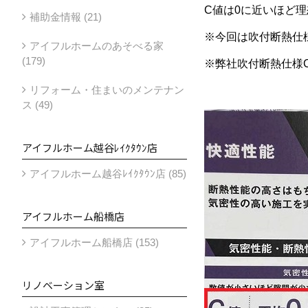
C値は0に近いほど理
補助金情報 (21)
※今回は吹付断熱仕
アイフルホームのあそべる家
(179)
※弊社吹付断熱仕様C値
リフォーム・住まいのメンテナン
ス (49)
アイフルホーム越谷ﾚｲｸﾀｳﾝ店
アイフルホーム越谷ﾚｲｸﾀｳﾝ店 (85)
アイフルホーム船橋店
アイフルホーム船橋店 (153)
リノベーション室