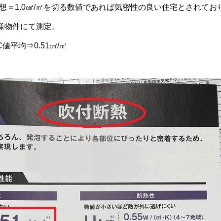
想＝1.0㎠/㎡を切る数値であれば気密性の良い住宅とされてお
様物件にて測定。
平均⇒0.51㎠/㎡