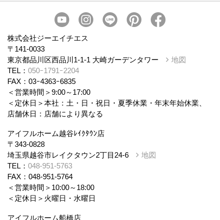
会社概要
スタッフ紹介
個人情報保護方針
株式会社ジーエイチエス
〒141-0033
東京都品川区西品川1-1-1 大崎ガーデンタワー
地図
TEL：
050ｰ1791ｰ2204
FAX：03ｰ4363ｰ6835
＜営業時間＞9:00～17:00
＜定休日＞本社：土・日・祝日・夏季休業・年末年始休業、
店舗休日：店舗により異なる
アイフルホーム越谷ﾚｲｸﾀｳﾝ店
〒343-0828
埼玉県越谷市レイクタウン2丁目24-6
地図
TEL：
048-951-5763
FAX：048-951-5764
＜営業時間＞10:00～18:00
＜定休日＞火曜日・水曜日
アイフルホーム船橋店