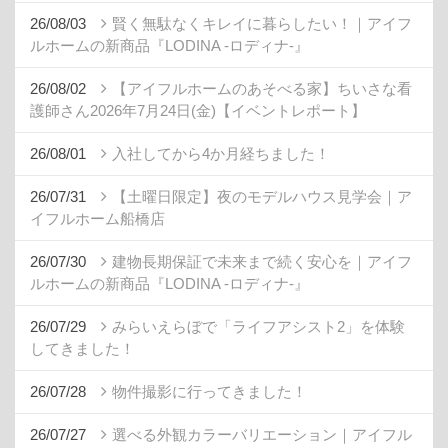
26/08/03
賢く無駄なくキレイに暮らしたい！｜アイフ
ルホームの新商品『LODINA -ロディナ-』
26/08/02
【アイフルホームのあそべる家】ちいさな看
護師さん2026年7月24日(金)【イベントレポート】
26/08/01
入社してから4か月経ちました！
26/07/31
【土曜日限定】夜のモデルハウス見学会｜ア
イフルホーム船橋店
26/07/30
建物長期保証で未来まで続く安心を｜アイフ
ルホームの新商品『LODINA -ロディナ-』
26/07/29
みらいえらぼで「ライフアシスト2」を体験
してきました！
26/07/28
物件撮影に行ってきました！
26/07/27
選べる外観カラーバリエーション｜アイフル