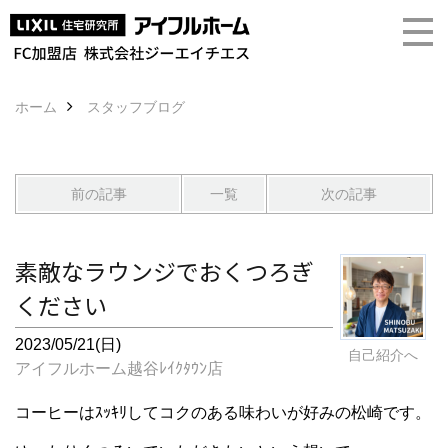
ホーム
スタッフブログ
前の記事
一覧
次の記事
素敵なラウンジでおくつろぎ
ください
2023/05/21(日)
自己紹介へ
アイフルホーム越谷ﾚｲｸﾀｳﾝ店
コーヒーはｽｯｷﾘしてコクのある味わいが好みの松崎です。