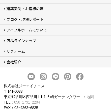
建築実例・お客様の声
イベント
モデルハウス見学
ブログ・現場レポート
建築実例
お客様の声
アイフルホームについて
ブログ
現場レポート
商品ラインナップ
アイフルホームについて (5)
リフォーム
商品ラインナップ
会社紹介
まるごと断熱リフォーム
イベント情報
施工事例
会社概要
スタッフ紹介
個人情報保護方針
株式会社ジーエイチエス
〒141-0033
東京都品川区西品川1-1-1 大崎ガーデンタワー
地図
TEL：
050ｰ1791ｰ2204
FAX：03ｰ4363ｰ6835