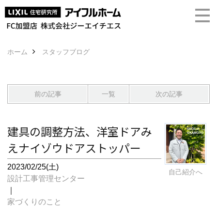
ホーム
スタッフブログ
前の記事
一覧
次の記事
建具の調整方法、洋室ドアみ
えナイゾウドアストッパー
2023/02/25(土)
自己紹介へ
設計工事管理センター
｜
家づくりのこと