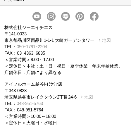
会社概要
スタッフ紹介
個人情報保護方針
株式会社ジーエイチエス
〒141-0033
東京都品川区西品川1-1-1 大崎ガーデンタワー
地図
TEL：
050ｰ1791ｰ2204
FAX：03ｰ4363ｰ6835
＜営業時間＞9:00～17:00
＜定休日＞本社：土・日・祝日・夏季休業・年末年始休業、
店舗休日：店舗により異なる
アイフルホーム越谷ﾚｲｸﾀｳﾝ店
〒343-0828
埼玉県越谷市レイクタウン2丁目24-6
地図
TEL：
048-951-5763
FAX：048-951-5764
＜営業時間＞10:00～18:00
＜定休日＞火曜日・水曜日