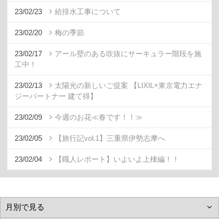
23/02/23
給排水工事について
23/02/20
梅の季節
23/02/17
アール壁のある吹抜にサーキュラー階段を施
工中！
23/02/13
太陽光の新しいご提案 【LIXIL×東京電力エナ
ジーパートナー 建て得】
23/02/09
今週のお花≪春です！！≫
23/02/05
【旅行記vol.1】三重県伊勢志摩へ
23/02/04
【職人レポート】いよいよ上棟編！！