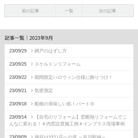
前の記事
一覧
次の記事
記事一覧｜2023年9月
23/09/29
網戸のはずし方
23/09/25
スケルトンリフォーム
23/09/22
期間限定ハロウィン仕様に飾りつけ！
23/09/21
気密測定
23/09/18
船橋の美味しい処！パートⅢ
23/09/14
【自宅のリフォーム】窓断熱リフォームでこ
んなに変わる！＃内窓設置施工例＃インプラス現場事例
23/09/09
越谷ﾚｲｸﾀｳﾝ店への道 ～吉川駅編～