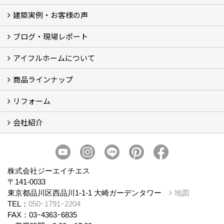
建築実例・お客様の声
イベント
モデルハウス見学
ブログ・現場レポート
建築実例
お客様の声
アイフルホームについて
ブログ
現場レポート
商品ラインナップ
アイフルホームについて (5)
リフォーム
商品ラインナップ
会社紹介
まるごと断熱リフォーム
イベント情報
施工事例
会社概要
スタッフ紹介
個人情報保護方針
株式会社ジーエイチエス
〒141-0033
東京都品川区西品川1-1-1 大崎ガーデンタワー
地図
TEL：
050ｰ1791ｰ2204
FAX：03ｰ4363ｰ6835