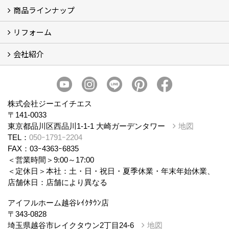
商品ラインナップ
アイフルホームについて (5)
リフォーム
商品ラインナップ
会社紹介
まるごと断熱リフォーム
イベント情報
施工事例
会社概要
スタッフ紹介
個人情報保護方針
株式会社ジーエイチエス
〒141-0033
東京都品川区西品川1-1-1 大崎ガーデンタワー
地図
TEL：
050ｰ1791ｰ2204
FAX：03ｰ4363ｰ6835
＜営業時間＞9:00～17:00
＜定休日＞本社：土・日・祝日・夏季休業・年末年始休業、
店舗休日：店舗により異なる
アイフルホーム越谷ﾚｲｸﾀｳﾝ店
〒343-0828
埼玉県越谷市レイクタウン2丁目24-6
地図