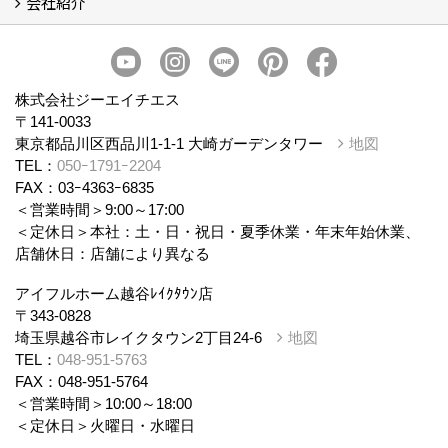
会社紹介
まるごと断熱リフォーム
イベント情報
施工事例
会社概要
スタッフ紹介
個人情報保護方針
株式会社ジーエイチエス
〒141-0033
東京都品川区西品川1-1-1 大崎ガーデンタワー
地図
TEL：
050ｰ1791ｰ2204
FAX：03ｰ4363ｰ6835
＜営業時間＞9:00～17:00
＜定休日＞本社：土・日・祝日・夏季休業・年末年始休業、
店舗休日：店舗により異なる
アイフルホーム越谷ﾚｲｸﾀｳﾝ店
〒343-0828
埼玉県越谷市レイクタウン2丁目24-6
地図
TEL：
048-951-5763
FAX：048-951-5764
＜営業時間＞10:00～18:00
＜定休日＞火曜日・水曜日