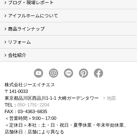
ブログ・現場レポート
建築実例
お客様の声
アイフルホームについて
ブログ
現場レポート
商品ラインナップ
アイフルホームについて (5)
リフォーム
商品ラインナップ
会社紹介
まるごと断熱リフォーム
イベント情報
施工事例
会社概要
スタッフ紹介
個人情報保護方針
株式会社ジーエイチエス
〒141-0033
東京都品川区西品川1-1-1 大崎ガーデンタワー
地図
TEL：
050ｰ1791ｰ2204
FAX：03ｰ4363ｰ6835
＜営業時間＞9:00～17:00
＜定休日＞本社：土・日・祝日・夏季休業・年末年始休業、
店舗休日：店舗により異なる