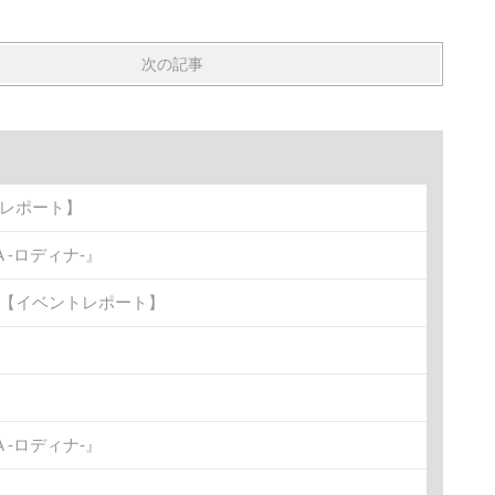
次の記事
トレポート】
-ロディナ-』
金)【イベントレポート】
-ロディナ-』