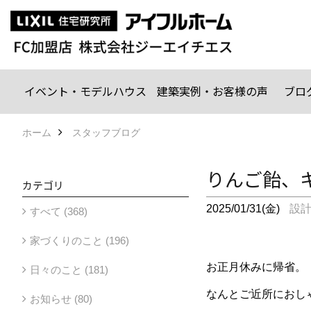
イベント・モデルハウス
建築実例・お客様の声
ブロ
ホーム
スタッフブログ
りんご飴、
カテゴリ
2025/01/31(金)
設
すべて (368)
家づくりのこと (196)
お正月休みに帰省。
日々のこと (181)
なんとご近所に
おし
お知らせ (80)