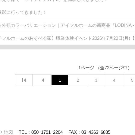
撮影に行ってきました！
る外観カラーバリエーション｜アイフルホームの新商品『LODINA -
イフルホームのあそべる家】職業体験イベント2026年7月20日(月)
1ページ （全72ページ中）
1
2
3
4
5
ー
地図
TEL：
050ｰ1791ｰ2204
FAX：03ｰ4363ｰ6835