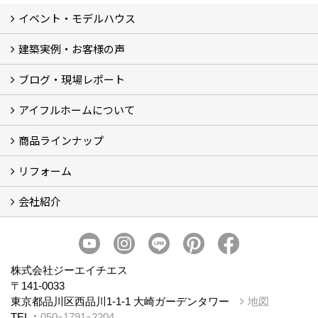
イベント・モデルハウス
建築実例・お客様の声
イベント
モデルハウス見学
ブログ・現場レポート
建築実例
お客様の声
アイフルホームについて
ブログ
現場レポート
商品ラインナップ
アイフルホームについて (5)
リフォーム
商品ラインナップ
会社紹介
まるごと断熱リフォーム
イベント情報
施工事例
会社概要
スタッフ紹介
個人情報保護方針
株式会社ジーエイチエス
〒141-0033
東京都品川区西品川1-1-1 大崎ガーデンタワー
地図
TEL：
050ｰ1791ｰ2204