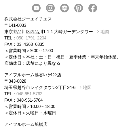
会社概要
スタッフ紹介
個人情報保護方針
株式会社ジーエイチエス
〒141-0033
東京都品川区西品川1-1-1 大崎ガーデンタワー
地図
TEL：
050ｰ1791ｰ2204
FAX：03ｰ4363ｰ6835
＜営業時間＞9:00～17:00
＜定休日＞本社：土・日・祝日・夏季休業・年末年始休業、
店舗休日：店舗により異なる
アイフルホーム越谷ﾚｲｸﾀｳﾝ店
〒343-0828
埼玉県越谷市レイクタウン2丁目24-6
地図
TEL：
048-951-5763
FAX：048-951-5764
＜営業時間＞10:00～18:00
＜定休日＞火曜日・水曜日
アイフルホーム船橋店