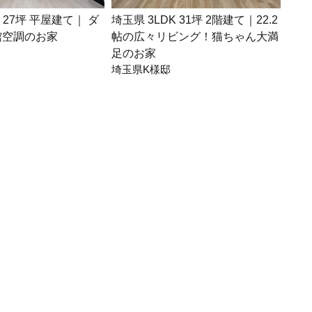
K 27坪 平屋建て｜ ダ
埼玉県 3LDK 31坪 2階建て｜22.2
千葉
館空調のお家
帖の広々リビング！猫ちゃん大満
ート
足のお家
なお
埼玉県K様邸
千葉