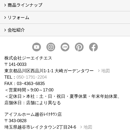
商品ラインナップ
アイフルホームについて (5)
リフォーム
商品ラインナップ
会社紹介
まるごと断熱リフォーム
イベント情報
施工事例
会社概要
スタッフ紹介
個人情報保護方針
株式会社ジーエイチエス
〒141-0033
東京都品川区西品川1-1-1 大崎ガーデンタワー
地図
TEL：
050ｰ1791ｰ2204
FAX：03ｰ4363ｰ6835
＜営業時間＞9:00～17:00
＜定休日＞本社：土・日・祝日・夏季休業・年末年始休業、
店舗休日：店舗により異なる
アイフルホーム越谷ﾚｲｸﾀｳﾝ店
〒343-0828
埼玉県越谷市レイクタウン2丁目24-6
地図