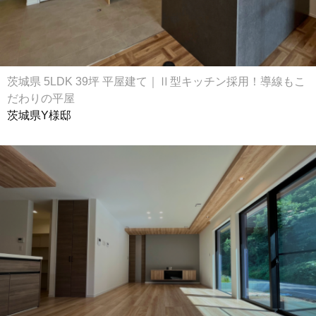
茨城県 5LDK 39坪 平屋建て｜Ⅱ型キッチン採用！導線もこ
だわりの平屋
茨城県Y様邸