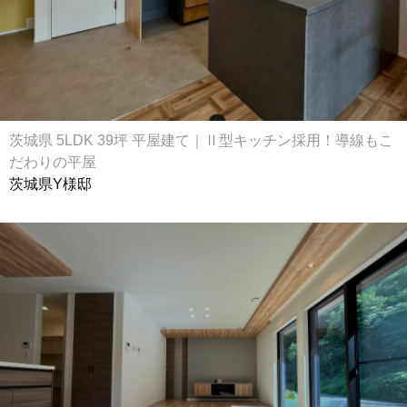
茨城県 5LDK 39坪 平屋建て｜Ⅱ型キッチン採用！導線もこ
だわりの平屋
茨城県Y様邸