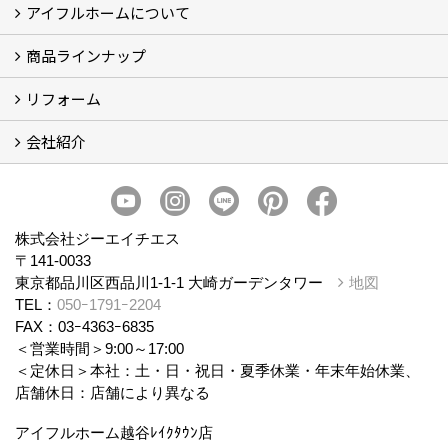
アイフルホームについて
ブログ
現場レポート
商品ラインナップ
アイフルホームについて (5)
リフォーム
商品ラインナップ
会社紹介
まるごと断熱リフォーム
イベント情報
施工事例
会社概要
スタッフ紹介
個人情報保護方針
株式会社ジーエイチエス
〒141-0033
東京都品川区西品川1-1-1 大崎ガーデンタワー
地図
TEL：
050ｰ1791ｰ2204
FAX：03ｰ4363ｰ6835
＜営業時間＞9:00～17:00
＜定休日＞本社：土・日・祝日・夏季休業・年末年始休業、
店舗休日：店舗により異なる
アイフルホーム越谷ﾚｲｸﾀｳﾝ店