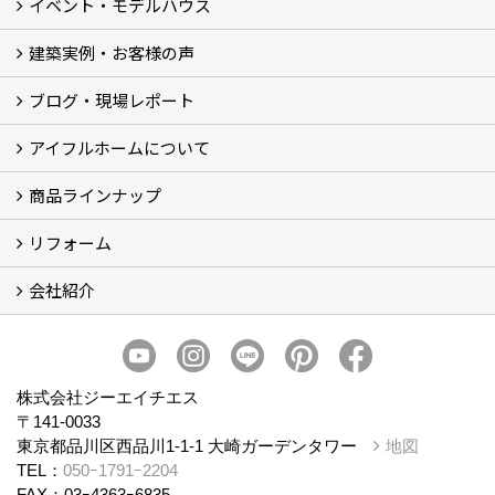
イベント・モデルハウス
建築実例・お客様の声
イベント
モデルハウス見学
ブログ・現場レポート
建築実例
お客様の声
アイフルホームについて
ブログ
現場レポート
商品ラインナップ
アイフルホームについて (5)
リフォーム
商品ラインナップ
会社紹介
まるごと断熱リフォーム
イベント情報
施工事例
会社概要
スタッフ紹介
個人情報保護方針
株式会社ジーエイチエス
〒141-0033
東京都品川区西品川1-1-1 大崎ガーデンタワー
地図
TEL：
050ｰ1791ｰ2204
FAX：03ｰ4363ｰ6835